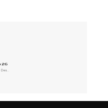
p 26
Des...