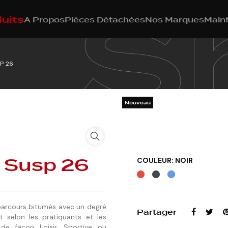
uits
A Propos
Pièces Détachées
Nos Marques
Main
P 26
Nouveau
 Susp 26
COULEUR: NOIR
Rouge
Bleu
Noir
parcours bitumés avec un degré
Partager
nt selon les pratiquants et les
de façon Loisir, Sportive ou