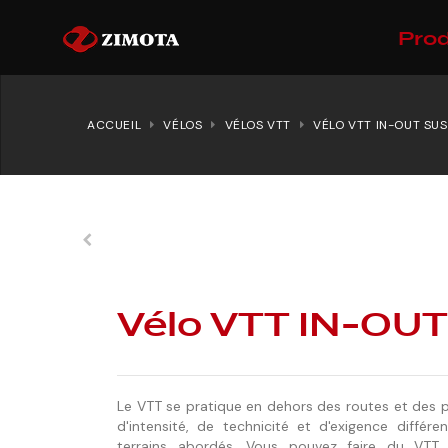
Prod
ACCUEIL
VÉLOS
VÉLOS VTT
VÉLO VTT IN-OUT SUS
Vélo VTT IN-OUT
Le VTT se pratique en dehors des routes et des 
d'intensité, de technicité et d'exigence différe
terrains abordés. Vous pouvez faire du VTT 