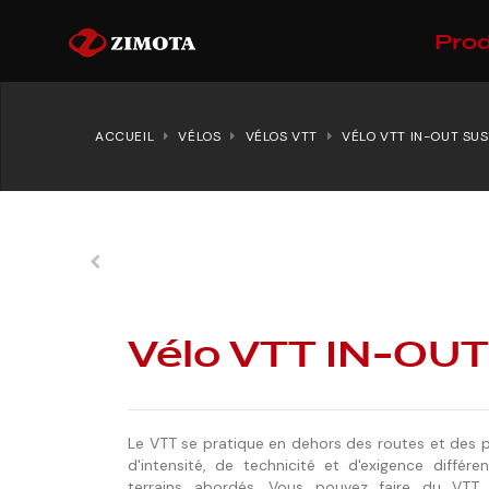
Prod
ACCUEIL
VÉLOS
VÉLOS VTT
VÉLO VTT IN-OUT SUS
Vélo VTT IN-OUT
Le VTT se pratique en dehors des routes et des 
d'intensité, de technicité et d'exigence différe
terrains abordés. Vous pouvez faire du VTT 