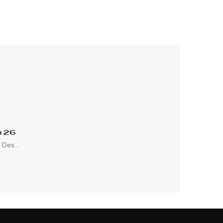
p 26
Des...