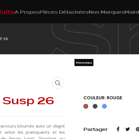
uits
A Propos
Pièces Détachées
Nos Marques
Main
P 26
Nouveau
 Susp 26
COULEUR: ROUGE
Noir
Bleu
Rouge
parcours bitumés avec un degré
Partager
nt selon les pratiquants et les
de façon Loisir, Sportive ou