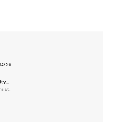
ty...
 Et...