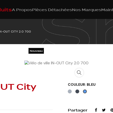
uits
A Propos
Pièces Détachées
Nos Marques
Main
IN-OUT CITY 2.0 700
Nouveau
OUT City
COULEUR: BLEU
Gris
Noir
Bleu
Partager