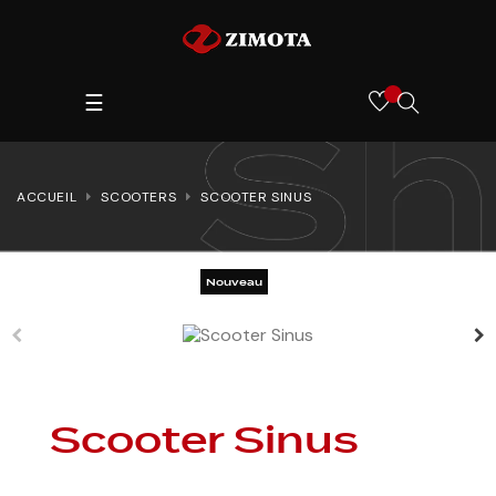
Toggle
SEARCH
☰
navigation
HERE...
ACCUEIL
SCOOTERS
SCOOTER SINUS
Nouveau
Scooter Sinus