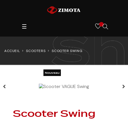
Toggle
SEARCH
☰
navigation
HERE...
ACCUEIL
SCOOTERS
SCOOTER SWING
Nouveau
Scooter Swing