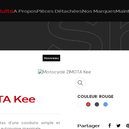
uits
A Propos
Pièces Détachées
Nos Marques
Main
Nouveau
TA Kee
COULEUR: ROUGE
Blanc
Noir
Bleu
Rouge
tes d’une conduite simple et
Partager
e autonomie maximale.