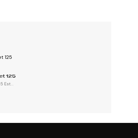
et 125
 Est...