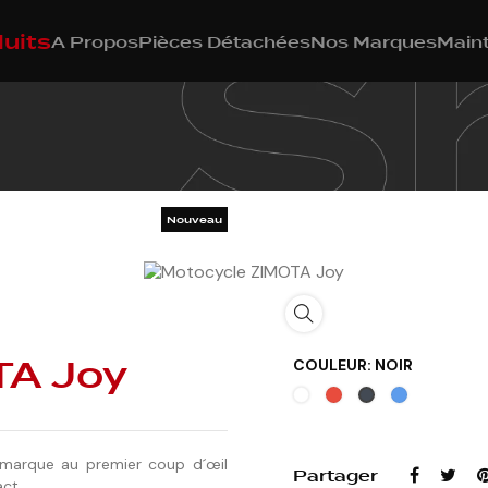
uits
A Propos
Pièces Détachées
Nos Marques
Main
Nouveau
TA Joy
COULEUR: NOIR
Blanc
Rouge
Bleu
Noir
marque au premier coup d´œil
Partager
act.