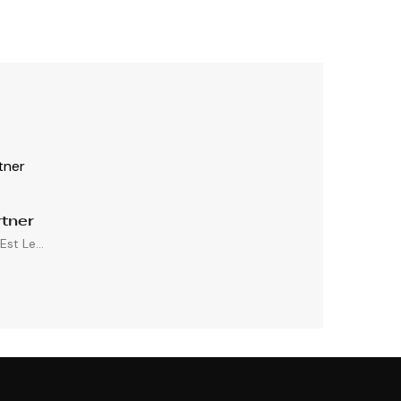
tner
st Le...