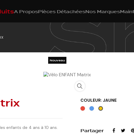
uits
A Propos
Pièces Détachées
Nos Marques
Main
IX
Nouveau
rix
COULEUR: JAUNE
Rouge
Bleu
Jaune
es enfants de 4 ans à 10 ans.
Partager