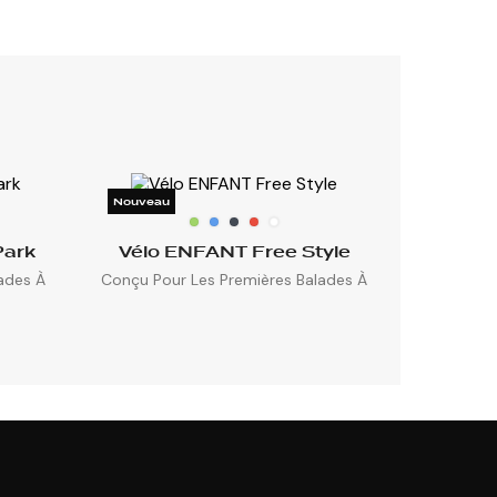
Nouveau
Park
Vélo ENFANT Free Style
ades À
Conçu Pour Les Premières Balades À
2...