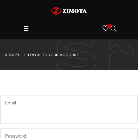
Toggle
SEARCH
☰
navigation
HERE...
ACCUEIL
LOG IN TO YOUR ACCOUNT
Email
Password